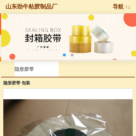
山东劲牛粘胶制品厂
导航 ↑↓
隐形胶带
隐形胶带 包装