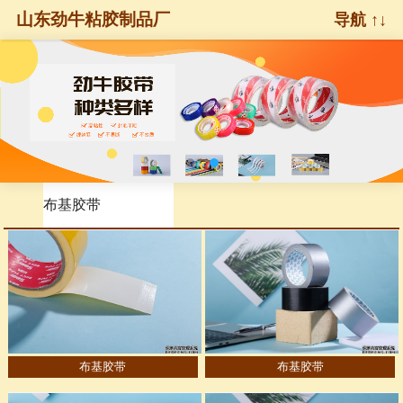
山东劲牛粘胶制品厂
导航 ↑↓
布基胶带
布基胶带
布基胶带