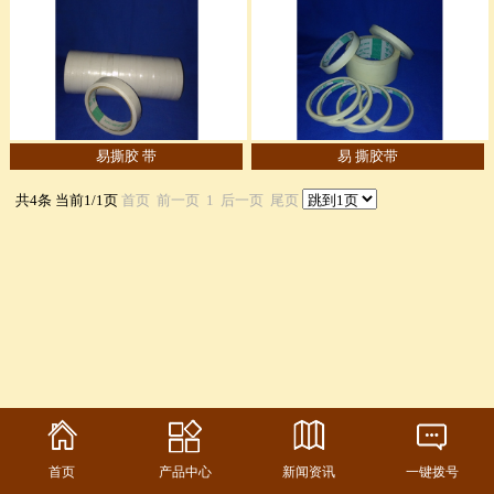
易撕胶 带
易 撕胶带
共4条 当前1/1页
首页
前一页
1
后一页
尾页
首页
产品中心
新闻资讯
一键拨号