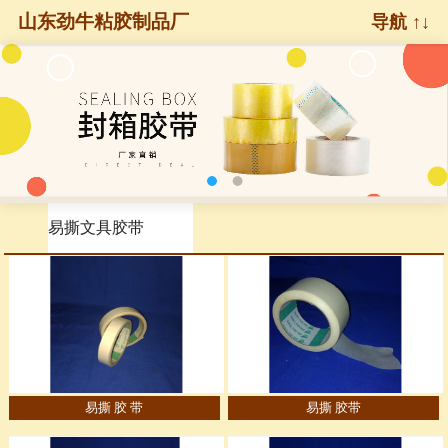
山东劲牛粘胶制品厂
导航 ↑↓
易撕文具胶带
易撕 胶 带
易撕 胶带