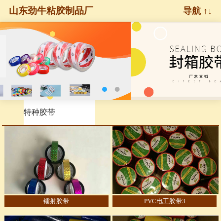
山东劲牛粘胶制品厂
导航 ↑↓
特种胶带
镭射胶带
PVC电工胶带3